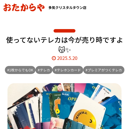
多気クリスタルタウン店
使ってないテレカは今が売り時ですよ
😽✨
2025.5.20
#1枚からでもOK
#テレカ
#テレホンカード
#プレミアがつくテレカ