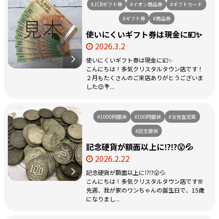
#JCBギフト券
#イオン商品券
#ギフトカード
#ギフト券
#商品券
使いにくいギフト券は現金に💴✨
2026.3.2
使いにくいギフト券は現金に💴✨
こんにちは！多気クリスタルタウン店です！
２月もたくさんのご来店ありがとうございま
した😌💐...
#1000円銀貨
#100円銀貨
#女性査定員
#記念硬貨
記念硬貨が額面以上に⁉️⁉️😮💦
2026.2.22
記念硬貨が額面以上に⁉️⁉️😮💦
こんにちは！多気クリスタルタウン店です🌸
先週、我が家のワンちゃんの誕生日で、15歳
になりまし...