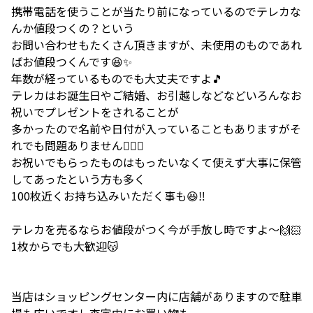
携帯電話を使うことが当たり前になっているのでテレカな
んか値段つくの？という
お問い合わせもたくさん頂きますが、未使用のものであれ
ばお値段つくんです😆✨
年数が経っているものでも大丈夫ですよ🎵
テレカはお誕生日やご結婚、お引越しなどなどいろんなお
祝いでプレゼントをされることが
多かったので名前や日付が入っていることもありますがそ
れでも問題ありません🙆🏻‍♀️
お祝いでもらったものはもったいなくて使えず大事に保管
してあったという方も多く
100枚近くお持ち込みいただく事も😆‼️
テレカを売るならお値段がつく今が手放し時ですよ～🙌🏻
1枚からでも大歓迎😽
当店はショッピングセンター内に店舗がありますので駐車
場も広いですし査定中にお買い物も