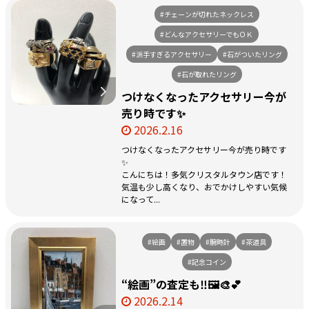
#チェーンが切れたネックレス
#どんなアクセサリーでもＯＫ
#派手すぎるアクセサリー
#石がついたリング
#石が取れたリング
つけなくなったアクセサリー今が
売り時です✨
2026.2.16
つけなくなったアクセサリー今が売り時です
✨
こんにちは！多気クリスタルタウン店です！
気温も少し高くなり、おでかけしやすい気候
になって...
#絵画
#置物
#腕時計
#茶道具
#記念コイン
“絵画”の査定も‼️🖼️🎨💕
2026.2.14