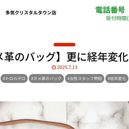
電話番号
多気クリスタルタウン店
受付時間( 
メ革のバッグ】更に経年変化す
2025.7.13
#トロカデロ
#ヌメ革のバッグ
#女性スタッフ常駐
#経年変化