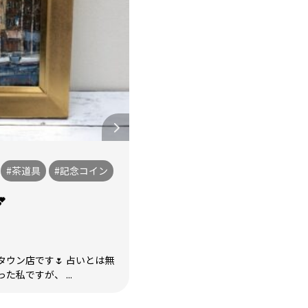
#茶道具
#記念コイン

ウン店です🌷 占いとは無
私ですが、 ...