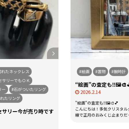
切れたネックレス
#絵画
#置物
#腕時計
セサリーでもＯＫ
“絵画”の査定も‼️🖼️🎨
リー
#石がついたリング
2026.2.14
取れたリング
"絵画"の査定も‼️🖼️🎨💕
こんにちは！多気クリスタルタ
セサリー今が売り時です
縁で正月のおみくじ止まりだった