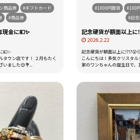
オン商品券
#ギフトカード
#1000円銀貨
#100
券
#商品券
#記
現金に💴✨
記念硬貨が額面以上に⁉️⁉
2026.2.22
💴✨
記念硬貨が額面以上に⁉️⁉️😮
ルタウン店です！ ２月もたく
こんにちは！多気クリスタルタ
ました😌💐...
家のワンちゃんの誕生日で、15