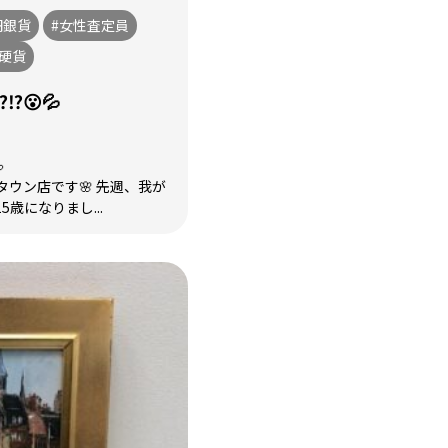
円銀貨
#女性査定員
念硬貨
️😮💦

ウン店です🌸 先週、我が
歳になりまし...