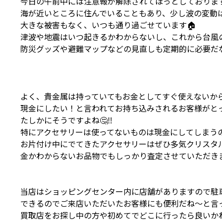
今日の午前中には注意報が解除されてほっとしております
海が近いところに住んでいることもあり、少し波の変動
大きな被害もなく、いつも通り過ごせています🏠
津波や地震はいつ起きるかわからないし、これから台風
防災グッズや避難マップなどの見直しも定期的に必要だな
よく、貴金属は持っていてもお金としてすぐ使えないか
現金にしたい！と言われてお持ち込みされるお客様がとって
たしかにそうですよね🤔‼️
特にアクセサリーは使ってないものは現金にしてしまうの
お片付け中にでてきたアクセサリーはぜひ多気クリスタル
金かわからないお品物でもしっかり査定させていただきま
当店はショッピングセンター内に店舗がありますので駐
できるのでご来店いただいたお客様にも便利だね～と言っ
買取店をお探し中の方や初めてでどこに行ったら良いか