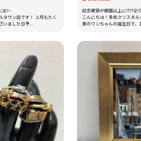
💴✨
記念硬貨が額面以上に⁉️⁉️😮
ルタウン店です！ ２月もたく
こんにちは！多気クリスタルタ
ました😌💐...
家のワンちゃんの誕生日で、15