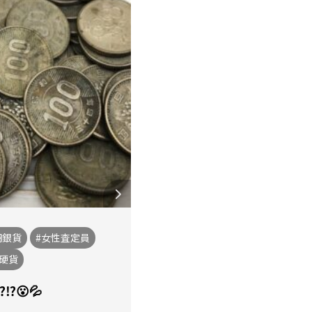
円銀貨
#女性査定員
念硬貨
️😮💦