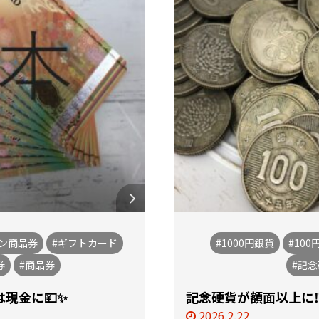
オン商品券
#ギフトカード
#1000円銀貨
#100
券
#商品券
#記
現金に💴✨
記念硬貨が額面以上に⁉️⁉
2026.2.22