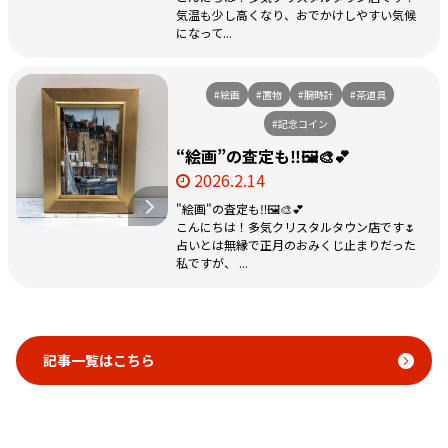
気温も少し高くなり、おでかけしやすい気候
になって...
#絵画
#置物
#腕時計
#茶道具
#記念コイン
“絵画”の査定も‼️🖼️🎨💕
2026.2.14
"絵画"の査定も‼️🖼️🎨💕
こんにちは！多気クリスタルタウン店です🌷
占いとは無縁で正月のおみくじ止まりだった
私ですが、 ...
記事一覧はこちら