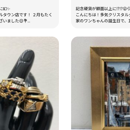
💴✨
記念硬貨が額面以上に⁉️⁉️😮
ルタウン店です！ ２月もたく
こんにちは！多気クリスタルタ
ました😌💐...
家のワンちゃんの誕生日で、15