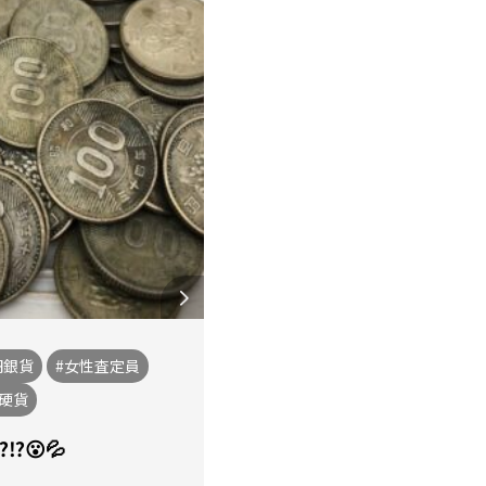
円銀貨
#女性査定員
念硬貨
️😮💦