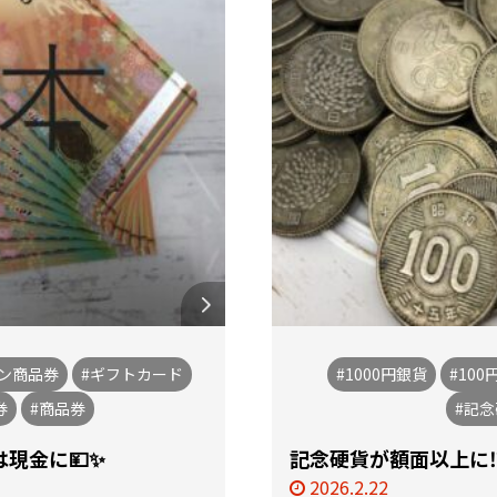
オン商品券
#ギフトカード
#1000円銀貨
#100
券
#商品券
#記
現金に💴✨
記念硬貨が額面以上に⁉️⁉
2026.2.22