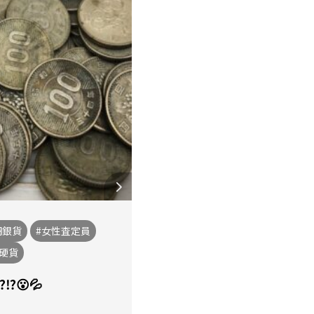
円銀貨
#女性査定員
念硬貨
️😮💦