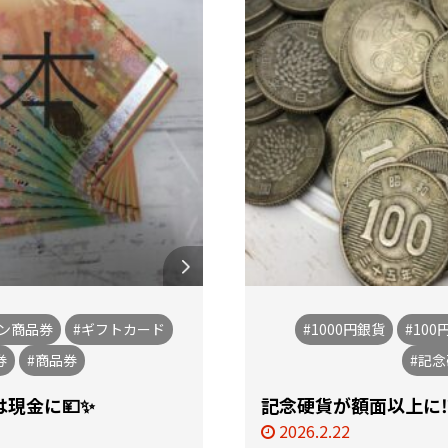
オン商品券
#ギフトカード
#1000円銀貨
#100
券
#商品券
#記
現金に💴✨
記念硬貨が額面以上に⁉️⁉
2026.2.22