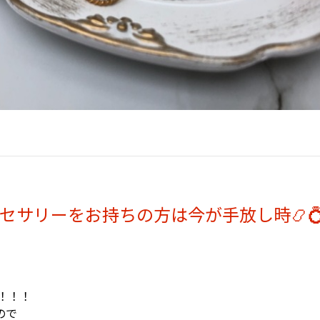
セサリーをお持ちの方は今が手放し時📿
！！！
ので