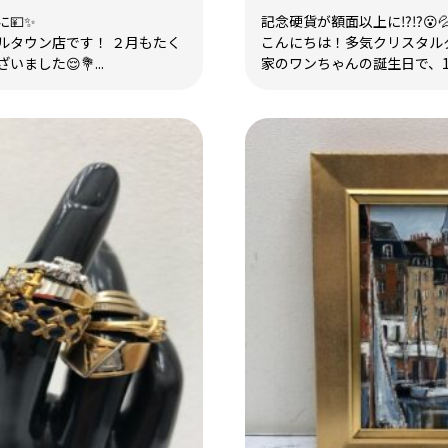
💴✨
記念硬貨が額面以上に⁉️⁉️😮
ルタウン店です！ ２月もたく
こんにちは！多気クリスタルタ
ました😌💐...
家のワンちゃんの誕生日で、15