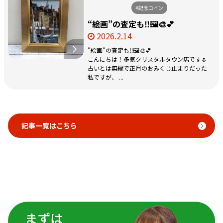
#記念コイン
“絵画”の査定も‼️🖼️🎨💕
2026.2.14
"絵画"の査定も‼️🖼️🎨💕
こんにちは！多気クリスタルタウン店です🌷
占いとは無縁で正月のおみくじ止まりだった
私ですが、 ...
記事一覧はこちら