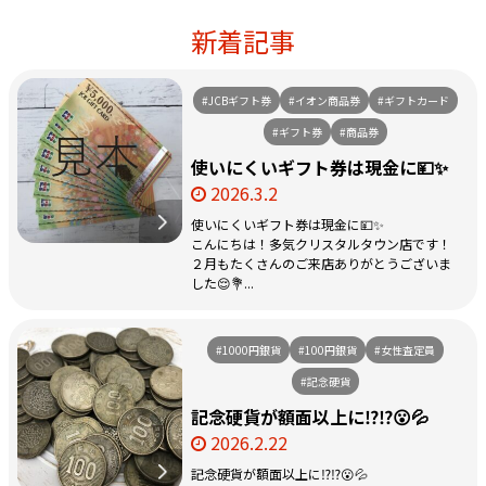
新着記事
#JCBギフト券
#イオン商品券
#ギフトカード
#ギフト券
#商品券
使いにくいギフト券は現金に💴✨
2026.3.2
使いにくいギフト券は現金に💴✨
こんにちは！多気クリスタルタウン店です！
２月もたくさんのご来店ありがとうございま
した😌💐...
#1000円銀貨
#100円銀貨
#女性査定員
#記念硬貨
記念硬貨が額面以上に⁉️⁉️😮💦
2026.2.22
記念硬貨が額面以上に⁉️⁉️😮💦