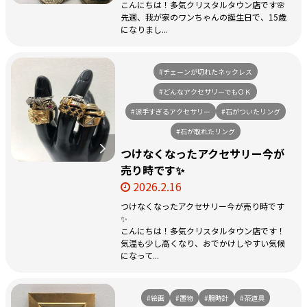
こんにちは！多気クリスタルタウン店です🌸
先週、我が家のワンちゃんの誕生日で、15歳
になりまし...
#チェーンが切れたネックレス
#どんなアクセサリーでもＯＫ
#派手すぎるアクセサリー
#石がついたリング
#石が取れたリング
つけなくなったアクセサリー今が
売り時です✨
2026.2.16
つけなくなったアクセサリー今が売り時です
✨
こんにちは！多気クリスタルタウン店です！
気温も少し高くなり、おでかけしやすい気候
になって...
#絵画
#置物
#腕時計
#茶道具