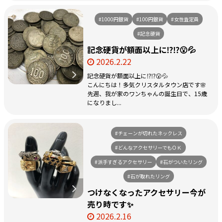
#1000円銀貨
#100円銀貨
#女性査定員
#記念硬貨
記念硬貨が額面以上に⁉️⁉️😮💦
2026.2.22
記念硬貨が額面以上に⁉️⁉️😮💦
こんにちは！多気クリスタルタウン店です🌸
先週、我が家のワンちゃんの誕生日で、15歳
になりまし...
#チェーンが切れたネックレス
#どんなアクセサリーでもＯＫ
#派手すぎるアクセサリー
#石がついたリング
#石が取れたリング
つけなくなったアクセサリー今が
売り時です✨
2026.2.16