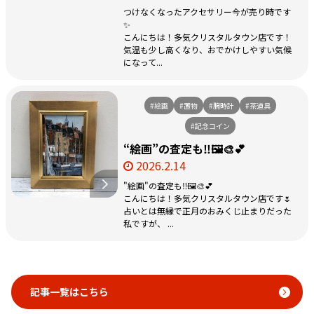
つけなくなったアクセサリー今が売り時です
✨
こんにちは！多気クリスタルタウン店です！
気温も少し高くなり、おでかけしやすい気候
になって...
#絵画
#置物
#腕時計
#茶道具
#記念コイン
“絵画”の査定も‼️🖼️🎨💕
2026.2.14
"絵画"の査定も‼️🖼️🎨💕
こんにちは！多気クリスタルタウン店です🌷
占いとは無縁で正月のおみくじ止まりだった
私ですが、 ...
記事一覧はこちら