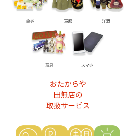
金券
軍服
洋酒
玩具
スマホ
おたからや
田無店の
取扱サービス