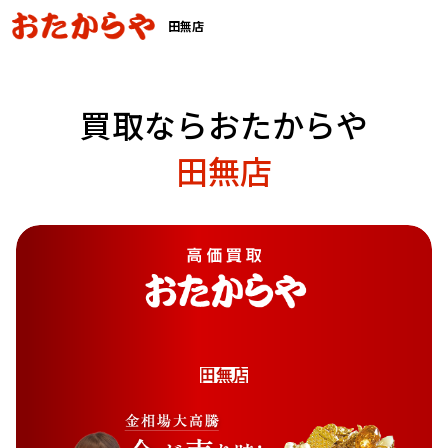
田無店
買取ならおたからや
田無店
田
無
店