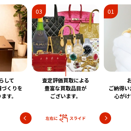
01
02
取による
お客様に
安心
品目が
ご納得いただける査定を
いただけ
す。
心がけております。
目指し