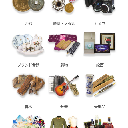
古銭
勲章・メダル
カメラ
ブランド食器
着物
絵画
香木
楽器
骨董品