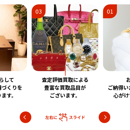
01
02
取による
お客様に
安心
品目が
ご納得いただける査定を
いただけ
す。
心がけております。
目指し