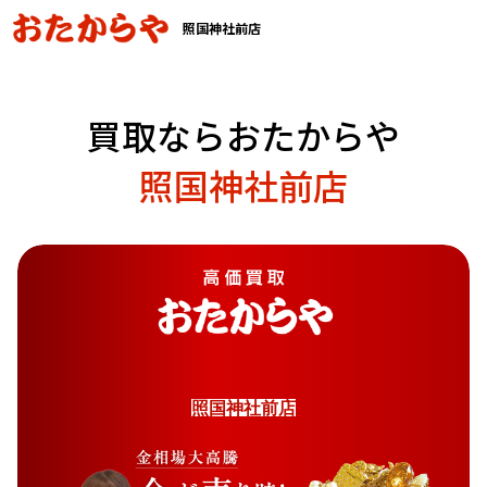
照国神社前店
買取ならおたからや
照国神社前店
照
国
神
社
前
店