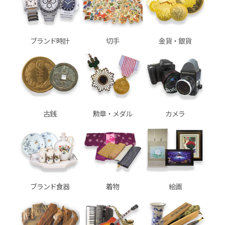
ブランド時計
切手
金貨・銀貨
古銭
勲章・メダル
カメラ
ブランド食器
着物
絵画