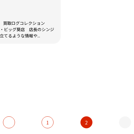
 買取ログコレクション
ザ・ビッグ葵店 店長のシンジ
てるような情報や...
1
2