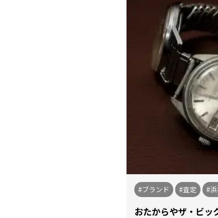
#ブランド
#査定
#浜
おたからやザ・ビッ