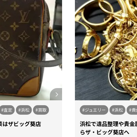
#査定
#浜松
#買取
#ジュエリー
#浜松
#貴
談はザビッグ葵店
浜松で遺品整理や貴金
らザ・ビッグ葵店へ