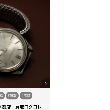
松
#買取
#高額
グ葵店 買取ログコレ