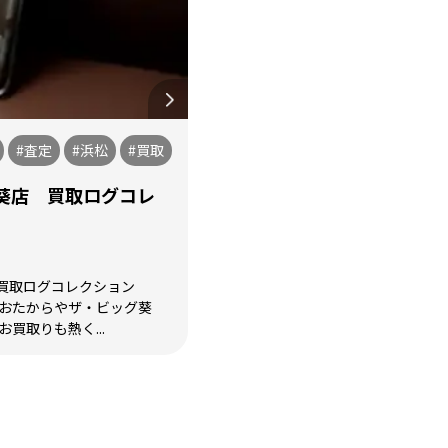
#査定
#浜松
#買取
葵店 買取ログコレ
買取ログコレクション
のおたからやザ・ビッグ葵
買取りも熱く...