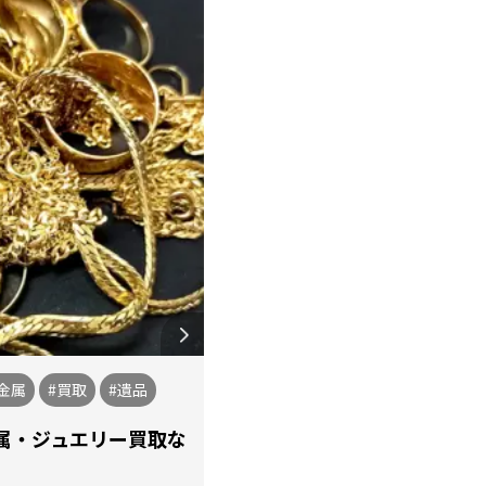
金属
#買取
#遺品
属・ジュエリー買取な