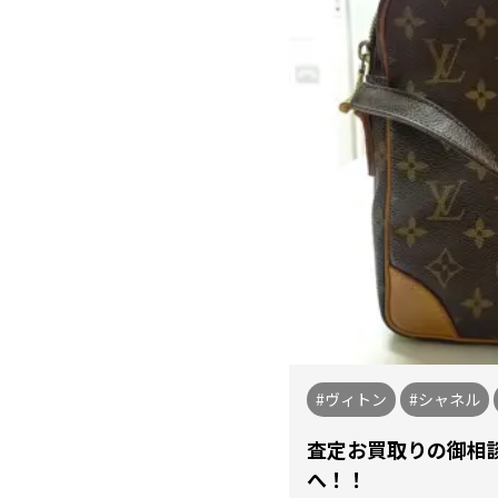
#ヴィトン
#シャネル
査定お買取りの御相
へ！！