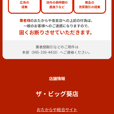
広告の
店内の長時間の
商品の
提案
居座りなど
売買取引の提案
業者様
のおたからや各支店への上記の行為は、
一般のお客様へのご迷惑になりますので、
固くお断りさせていただきます。
業者間取引などのご用件は
本部（
045-330-4410
）へご連絡ください。
店舗情報
ザ・ビッグ葵店
おたからや総合サイト