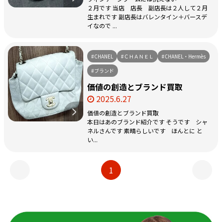
２月です 当店 店長 副店長は２人して２月
生まれです 副店長はバレンタイン＋バースデ
イなので ...
#CHANEL
#ＣＨＡＮＥＬ
#CHANEL・Hermès
#ブランド
価値の創造とブランド買取
2025.6.27
価値の創造とブランド買取
本日はあのブランド紹介です そうです シャ
ネルさんです 素晴らしいです ほんとに と
い...
1