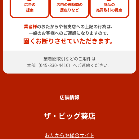
広告の
店内の長時間の
商品の
提案
居座りなど
売買取引の提案
業者様
のおたからや各支店への上記の行為は、
一般のお客様へのご迷惑になりますので、
固くお断りさせていただきます。
業者間取引などのご用件は
本部（
045-330-4410
）へご連絡ください。
店舗情報
ザ・ビッグ葵店
おたからや総合サイト