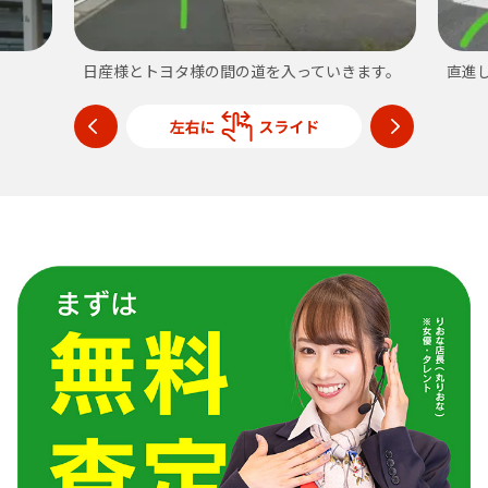
日産様とトヨタ様の間の道を入っていきます。
直進