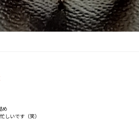
松
詰め
も忙しいです（笑）