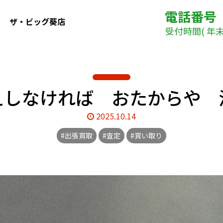
電話番号
ザ・ビッグ葵店
受付時間( 年末年
えしなければ おたからや
2025.10.14
#出張買取
#査定
#買い取り