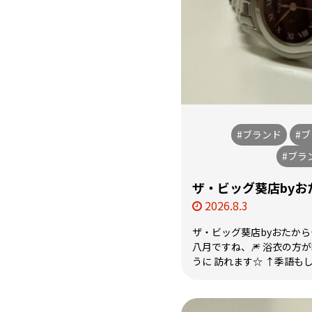
#ブランド
#
#ブラ
ザ・ビッグ葵店by
2026.8.3
ザ・ビッグ葵店byおたか
八月ですね、🎆 浴衣の方
うに 訪れます☆ ↑季語もし