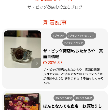
ザ・ビッグ葵店お役立ちブログ
新着記事
#ブランド
#ブランドアクセサリー
#ブランドバッグ
ザ・ビッグ葵店byおたからや 真
面目情報
2026.8.3
ザ・ビッグ葵店byおたからや 真面目情報
八月ですね、🎆 浴衣の方が町を行き交う光景
が毎週のように 訪れます☆ ↑季語もしっかり
入れ...
#なんでも査定
#なんでも買取
ほんとなんでも査定 お買取りし