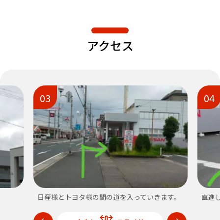
アクセス
03
04
日産様とトヨタ様の間の道を入っていきます。
直進