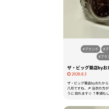
#ブランド
#
#ブラ
ザ・ビッグ葵店by
2026.8.3
ザ・ビッグ葵店byおたか
八月ですね、🎆 浴衣の方
うに 訪れます☆ ↑季語もし