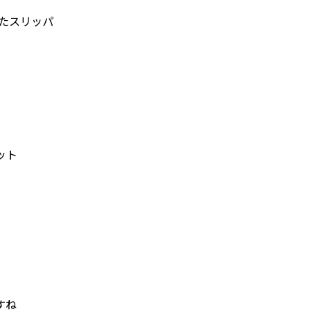
いたスリッパ
ット
すね