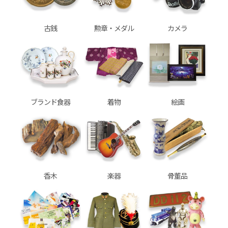
古銭
勲章・メダル
カメラ
ブランド食器
着物
絵画
香木
楽器
骨董品