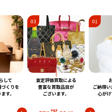
03
01
査定評価買取による
お客様
りを
豊富な買取品目が
ご納得いただけ
。
ございます。
心がけており