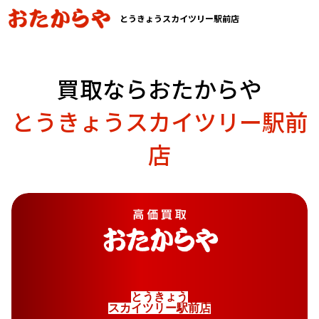
とうきょうスカイツリー駅前店
買取ならおたからや
とうきょうスカイツリー駅前
店
と
う
き
ょ
う
ス
カ
イ
ツ
リ
ー
駅
前
店