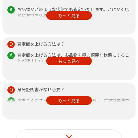
お品物がどのような状態でも査定いたします。とにかく店
頭にお持ち込みください。
もっと見る
その他、不安なことがありましたら何なりと店頭にお申し
付けください。
査定額を上げる方法は？
査定額を上げる方法は、お品物を極力綺麗な状態にするこ
とが望ましいです。
もっと見る
また、鑑定書がある方が査定額アップに繋がりますので、
できるだけご持参ください。
身分証明書がなぜ必要？
お売りくださった方の身分証明書の記録は、古物営業法で
もっと見る
定められておりますのでご了承ください。
なお、それ以外の目的で使用することはございません。