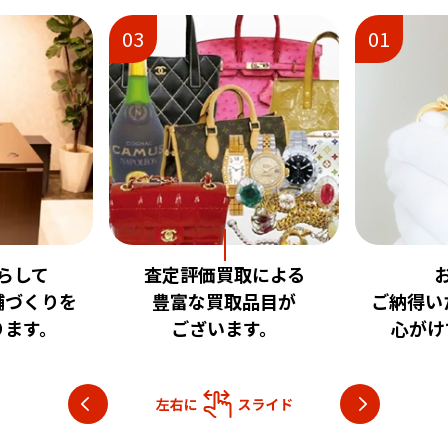
01
02
取による
お客様に
安心
品目が
ご納得いただける査定を
いただけ
す。
心がけております。
目指し