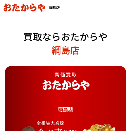
綱島店
買取ならおたからや
綱島店
綱
島
店