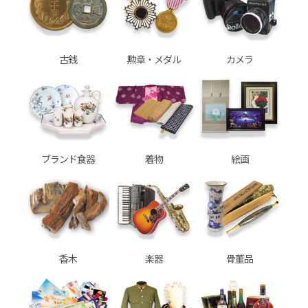
古銭
勲章・メダル
カメラ
ブランド食器
着物
絵画
香木
楽器
骨董品