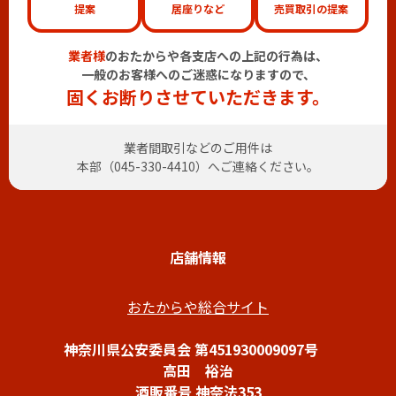
提案
居座りなど
売買取引の提案
業者様
のおたからや各支店への上記の行為は、
一般のお客様へのご迷惑になりますので、
固くお断りさせていただきます。
業者間取引などのご用件は
本部（
045-330-4410
）へご連絡ください。
店舗情報
おたからや総合サイト
神奈川県公安委員会 第451930009097号
高田 裕治
酒販番号 神奈法353