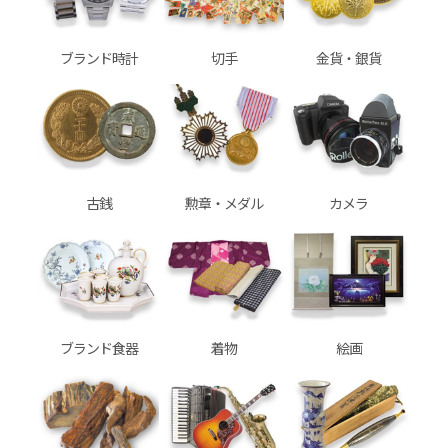
ブランド時計
切手
金貨・銀貨
古銭
勲章・メダル
カメラ
ブランド食器
着物
絵画