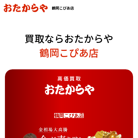
鶴岡こぴあ店
買取ならおたからや
鶴岡こぴあ店
鶴
岡
こ
ぴ
あ
店