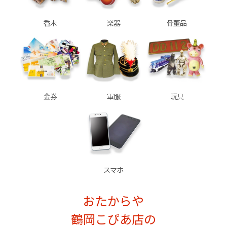
香木
楽器
骨董品
金券
軍服
玩具
スマホ
おたからや
鶴岡こぴあ店の