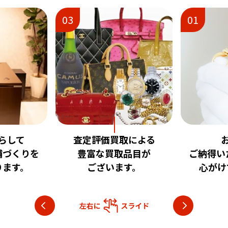
01
02
取による
お客様に
安心
品目が
ご納得いただける査定を
いただけ
す。
心がけております。
目指し