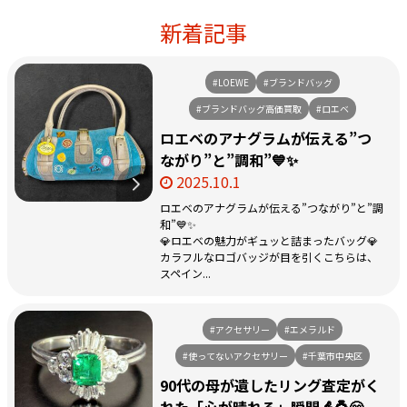
新着記事
#LOEWE
#ブランドバッグ
#ブランドバッグ高価買取
#ロエベ
ロエベのアナグラムが伝える”つ
ながり”と”調和”💙✨
2025.10.1
ロエベのアナグラムが伝える”つながり”と”調
和”💙✨
💎ロエベの魅力がギュッと詰まったバッグ💎
カラフルなロゴバッジが目を引くこちらは、
スペイン...
#アクセサリー
#エメラルド
#使ってないアクセサリー
#千葉市中央区
90代の母が遺したリング――査定がく