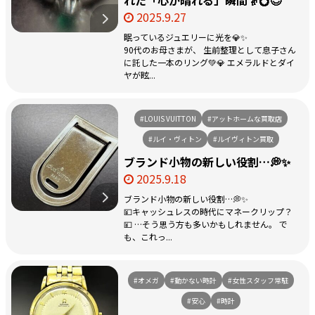
れた「心が晴れる」瞬間👵💍😊
2025.9.27
眠っているジュエリーに光を💎✨
90代のお母さまが、 生前整理として息子さん
に託した一本のリング💚💎 エメラルドとダイ
ヤが眩...
#LOUIS VUITTON
#アットホームな買取店
#ルイ・ヴィトン
#ルイヴィトン買取
ブランド小物の新しい役割…💭✨
2025.9.18
ブランド小物の新しい役割…💭✨
💴キャッシュレスの時代にマネークリップ？
💴 …そう思う方も多いかもしれません。 で
も、これっ...
#オメガ
#動かない時計
#女性スタッフ常駐
#安心
#時計