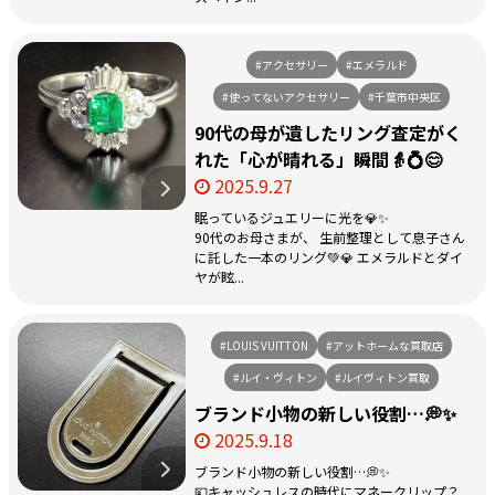
#アクセサリー
#エメラルド
#使ってないアクセサリー
#千葉市中央区
90代の母が遺したリング――査定がく
れた「心が晴れる」瞬間👵💍😊
2025.9.27
眠っているジュエリーに光を💎✨
90代のお母さまが、 生前整理として息子さん
に託した一本のリング💚💎 エメラルドとダイ
ヤが眩...
#LOUIS VUITTON
#アットホームな買取店
#ルイ・ヴィトン
#ルイヴィトン買取
ブランド小物の新しい役割…💭✨
2025.9.18
ブランド小物の新しい役割…💭✨
💴キャッシュレスの時代にマネークリップ？