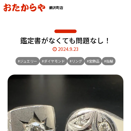
鶴沢町店
鑑定書がなくても問題なし！
2024.9.23
#ジュエリー
#ダイヤモンド
#リング
#宝飾品
#指輪