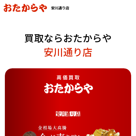
安川通り店
買取ならおたからや
安川通り店
安
川
通
り
店