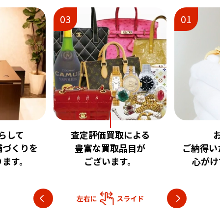
03
01
て
査定評価買取による
お客
くりを
豊富な買取品目が
ご納得いただ
す。
ございます。
心がけてお