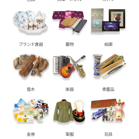
ブランド食器
着物
絵画
香木
楽器
骨董品
金券
軍服
玩具