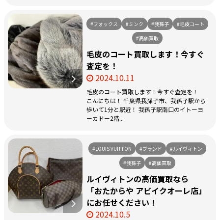
#フォックス
#ミンク
#我孫子
#毛皮コート
#高価買取
毛皮のコート買取します！今すぐ
査定を！
2024.10.11
毛皮のコート買取します！今すぐ査定を！
こんにちは！ 千葉県我孫子市、我孫子駅から
歩いて1分と駅近！ 我孫子駅南口のイトーヨ
ーカドー2階...
#LOUIS VUITTON
#ブランド
#ルイヴィトン
#我孫子
#高価買取
ルイヴィトンの高価買取なら
「おたからや アビイクオーレ店」
にお任せください！
2024.10.5