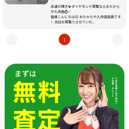
永遠の輝き💎ダイヤモンド買取ならおたから
や入舟店💍✨
皆様こんにちは😊 おたからや入舟店店長です
✨ 先日お買取りさせていた...
1