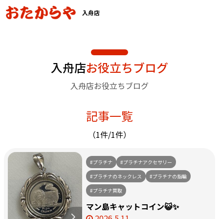
入舟店
入舟店
お役立ちブログ
入舟店お役立ちブログ
記事一覧
（1件/1件）
#プラチナ
#プラチナアクセサリー
#プラチナのネックレス
#プラチナの指輪
#プラチナ買取
マン島キャットコイン😺✨
2026.5.11