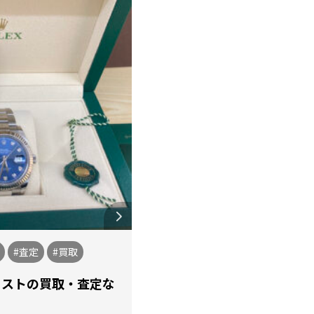
#査定
#買取
ジャストの買取・査定な