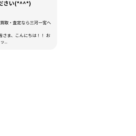
い(*^^*)
トの買取・査定なら三河一宮へ
皆さま、こんにちは！！ お
...