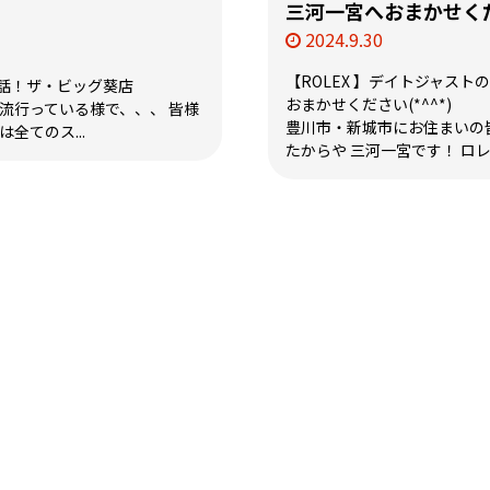
三河一宮へおまかせくださ
2024.9.30
【ROLEX 】デイトジャス
話！ザ・ビッグ葵店
おまかせください(*^^*)
流行っている様で、、、 皆様
豊川市・新城市にお住まいの
全てのス...
たからや 三河一宮です！ ロレッ