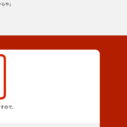
からや」
すので、