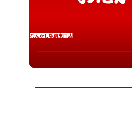
な
ん
か
し
駅
前
東
口
店