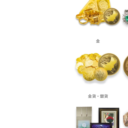
金
金貨・銀貨