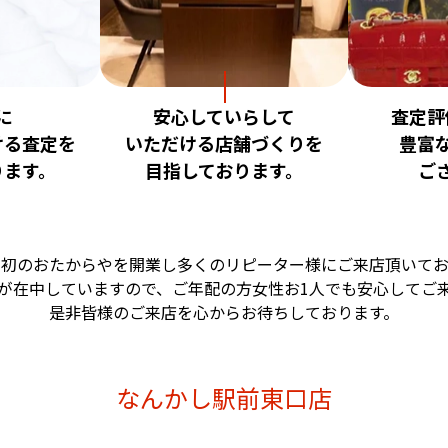
に
安心していらして
査定評
ける査定を
いただける店舗づくりを
豊富
ります。
目指しております。
ご
で初のおたからやを開業し多くのリピーター様にご来店頂いてお
が在中していますので、ご年配の方女性お1人でも安心してご
是非皆様のご来店を心からお待ちしております。
なんかし駅前東口店