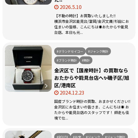
2026.5.10
【不動の時計】お買取いたしました‼️
横浜市金沢区能見台/富岡/金沢文庫/杉田にお
住まいの皆様、こんにちは☀️おたからや能見
台店、本日も元...
#グランドセイコー
#ジャンク時計
#ブランド時計
#時計
金沢区で【国産時計】の買取なら
おたからや能見台店へ✨磯子区/旭
区/港南区
2024.12.23
国産ブランド時計の買取、おまかせください‼️
金沢区にお住まいの皆さま、こんにちは☀️ お
たからや能見台店のスタッフです！ 師走も佳
境で仕...
#ROLEX
#お宝
#ジャンク
#ジャンク時計