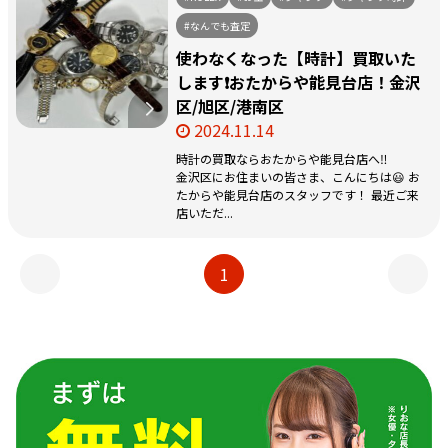
#なんでも査定
使わなくなった【時計】買取いた
します❗️おたからや能見台店！金沢
区/旭区/港南区
2024.11.14
時計の買取ならおたからや能見台店へ‼️
金沢区にお住まいの皆さま、こんにちは😃 お
たからや能見台店のスタッフです！ 最近ご来
店いただ...
1