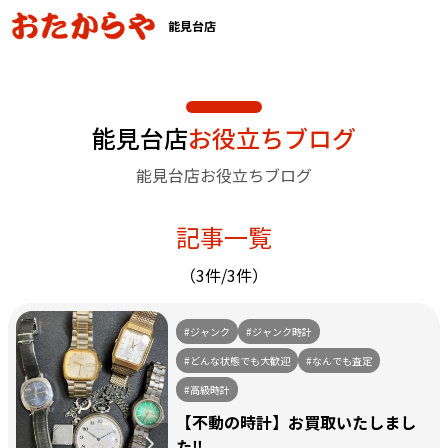
能見台店
能見台店
お役立ちブログ
能見台店お役立ちブログ
記事一覧
（3件/3件）
#ジャンク
#ジャンク時計
#どんな状態でも大歓迎
#なんでも査定
#高級時計
【不動の時計】お買取いたしまし
た‼️