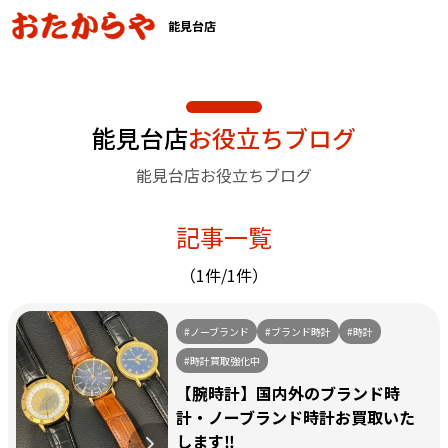
能見台店
能見台店
お役立ちブログ
能見台店お役立ちブログ
記事一覧
（1件/1件）
#ノーブランド
#ブランド時計
#時計
#時計買取強化中
【腕時計】国内外のブランド時
計・ノーブランド時計お買取いた
します‼️