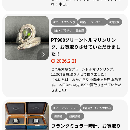
ね！ 本日...
#プラチナリング
#宝石・ジュエリー
#貴金属
#金・プラチナ・貴金属
PT900グリーントルマリンリン
グ、お買取りさせていただきまし
た！
2026.2.21
とても素敵なグリーントルマリンリング、
1.13CTお買取りさせて頂きました！
こんにちは、おたからや小瀬緑ヶ丘店 堀部で
す。 本日はつい先ほどお買取りさせていただ
きましたP...
#フランクミュラー
#査定だけでも大歓迎
#腕時計
#高級時計
フランクミュラー時計、お買取り