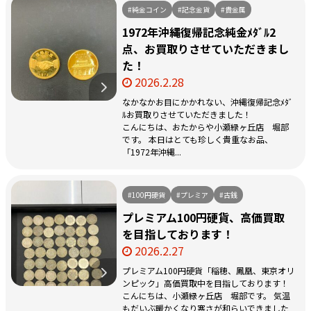
#純金コイン
#記念金貨
#貴金属
1972年沖縄復帰記念純金ﾒﾀﾞﾙ2
点、お買取りさせていただきまし
た！
2026.2.28
なかなかお目にかかれない、沖縄復帰記念ﾒﾀﾞ
ﾙお買取りさせていただきました！
こんにちは、おたからや小瀬緑ヶ丘店 堀部
です。 本日はとても珍しく貴重なお品、
「1972年沖縄...
#100円硬貨
#プレミア
#古銭
プレミアム100円硬貨、高価買取
を目指しております！
2026.2.27
プレミアム100円硬貨「稲穂、鳳凰、東京オリ
ンピック」高価買取中を目指しております！
こんにちは、小瀬緑ヶ丘店 堀部です。 気温
もだいぶ暖かくなり寒さが和らいできました