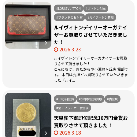
#LOUIS VUITTON
#ヴィトン財布
#ブランドのお財布
#ルイヴィトン買取
ルイヴィトンデイリーオーガナイ
ザーお買取りさせていただきまし
た！
2026.3.23
ルイヴィトンデイリーオーガナイザーお買取
りさせて頂きました！
こんにちは、おたからや小瀬緑ヶ丘店 堀部で
す。 本日は先ほどお買取りさせていただきま
した「ルイ...
#10万円金貨
#御即位金貨買取
#貴金属
#金・プラチナ・貴金属
天皇陛下御即位記念10万円金貨お
買取りさせて頂きました！
2026.3.18