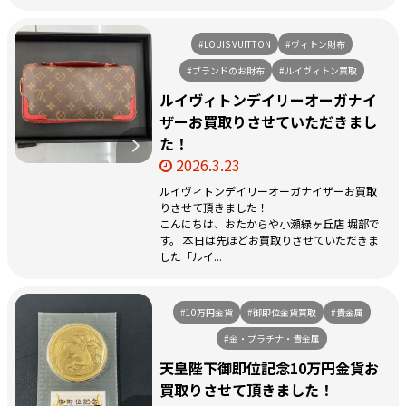
#LOUIS VUITTON
#ヴィトン財布
#ブランドのお財布
#ルイヴィトン買取
ルイヴィトンデイリーオーガナイ
ザーお買取りさせていただきまし
た！
2026.3.23
ルイヴィトンデイリーオーガナイザーお買取
りさせて頂きました！
こんにちは、おたからや小瀬緑ヶ丘店 堀部で
す。 本日は先ほどお買取りさせていただきま
した「ルイ...
#10万円金貨
#御即位金貨買取
#貴金属
#金・プラチナ・貴金属
天皇陛下御即位記念10万円金貨お
買取りさせて頂きました！