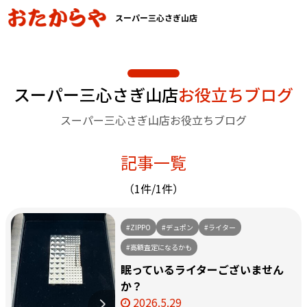
スーパー三心さぎ山店
スーパー三心さぎ山店
お役立ちブログ
スーパー三心さぎ山店お役立ちブログ
記事一覧
（1件/1件）
#ZIPPO
#デュポン
#ライター
#高額査定になるかも
眠っているライターございません
か？
2026.5.29