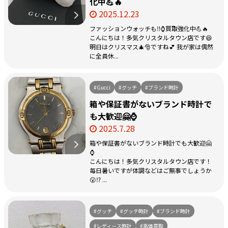
化中💪🔥
2025.12.23
ファッションウォッチも‼️⌚買取強化中💪🔥
こんにちは！多気クリスタルタウン店です😆
明日はクリスマス🎄🎅ですね💕 我が家は偶然
に全員休...
#Gucci
#グッチ
#ブランド時計
箱や保証書がないブランド時計で
も大歓迎🤗⌚
2025.7.28
箱や保証書がないブランド時計でも大歓迎🤗
⌚
こんにちは！多気クリスタルタウン店です！
毎日暑いですが体調などはご無事でしょうか
😮⁉️ ...
#グッチ
#グッチ時計
#ブランド時計
#レディース時計
#高価買取