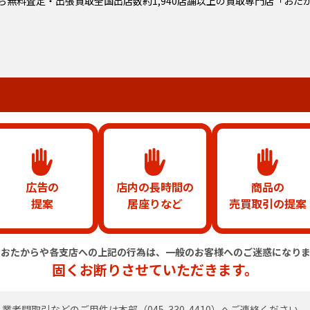
ら無料査定・出張買取全国出店数約1,940店舗以上の
買取専門店「おた
広告の
店内の長時間の
商品の
提案
居座りなど
売買取引の提案
のおたからや各支店への上記の行為は、
一般のお客様へのご迷惑になりま
固くお断りさせていただきます。
業者間取引などのご用件は
本部（
045-330-4410
）へご連絡ください。