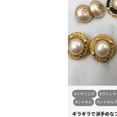
#イヤリング
#ヴィン
#シャネル
#シャネル
ギラギラで派手めな