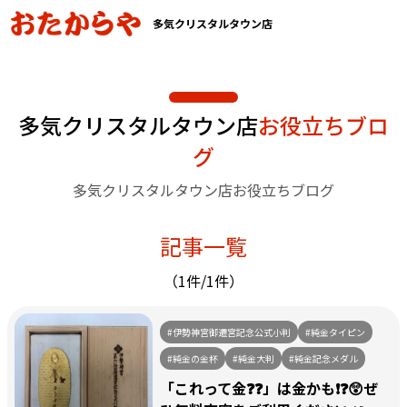
多気クリスタルタウン店
多気クリスタルタウン店
お役立ちブロ
グ
多気クリスタルタウン店お役立ちブログ
記事一覧
（1件/1件）
#伊勢神宮御遷宮記念公式小判
#純金タイピン
#純金の金杯
#純金大判
#純金記念メダル
「これって金❓❓」は金かも❗❓😲ぜ