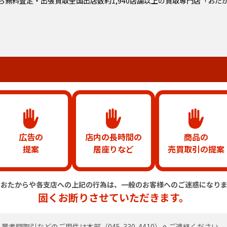
ら無料査定・出張買取全国出店数約1,940店舗以上の
買取専門店「おた
広告の
店内の長時間の
商品の
提案
居座りなど
売買取引の提案
のおたからや各支店への上記の行為は、
一般のお客様へのご迷惑になりま
固くお断りさせていただきます。
業者間取引などのご用件は
本部（
045-330-4410
）へご連絡ください。