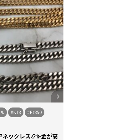
プル
#K18
#Pt850
ネックレス📿✨金が高