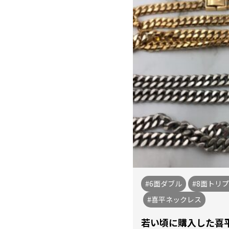
#6面ダブル
#8面トリ
#喜平ネックレス
若い頃に購入した喜平