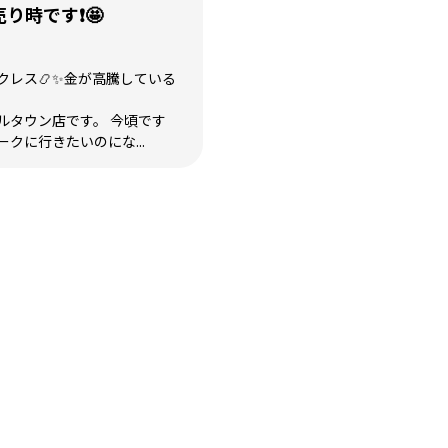
り時です❗🤩
クレス📿✨金が高騰している
ルタウン店です。 今頃です
クに行きたいのにな...