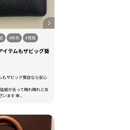
定
#財布
#買取
アイテムもザビッグ葵
ムもザビッグ葵店なら安心
う猛威が去って晴れ晴れと気
ます 幸...