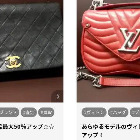
#ブランド
#査定
#買取
#ヴィトン
#バッグ
#
品最大50％アップ☆☆
あらゆるモデルのヴィト
アップ！