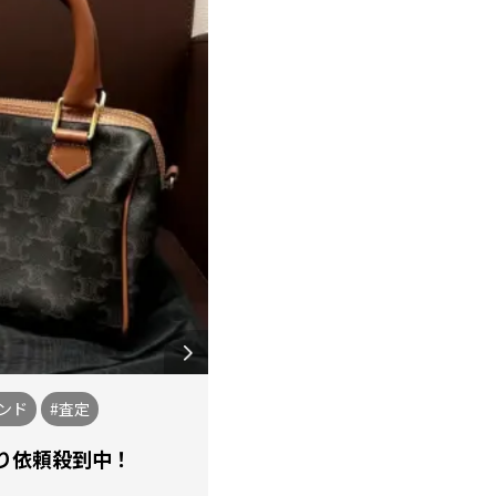
ンド
#査定
り依頼殺到中！