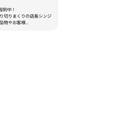
殺到中！
張り切りまくりの店長シンジ
物やお客様...