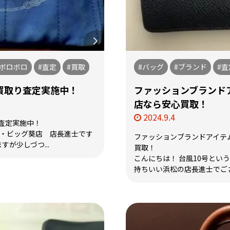
#ボロボロ
#査定
#買取
#バッグ
#ブランド
#査
買取り査定実施中！
ファッションブランド
店なら安心買取！
2024.9.4
査定実施中！
ザ・ビッグ葵店 店長進士です
ファッションブランドアイテ
が少しづつ...
買取！
こんにちは！ 台風10号とい
持ちいい浜松の店長進士でござい