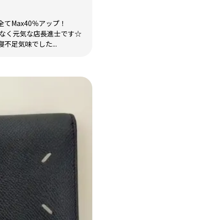
てMax40％アップ！
少なく元気な店長進士です☆
不足気味でした...