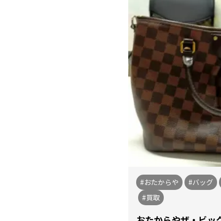
#おたからや
#バッグ
#買取
おたからやザ・ビッ