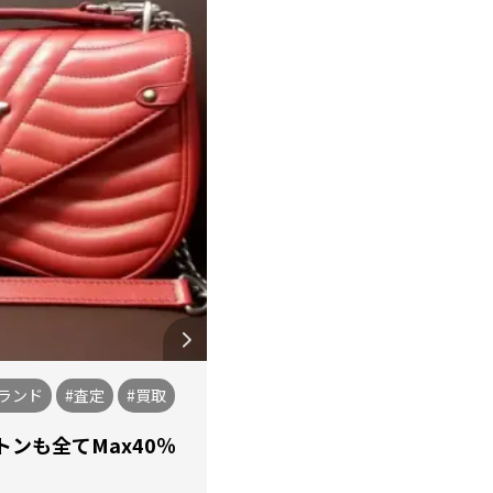
ブランド
#査定
#買取
ンも全てMax40％