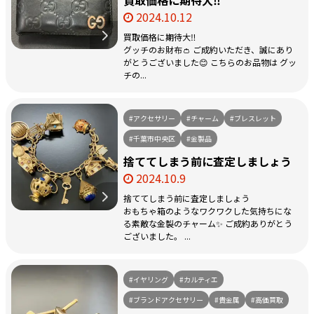
2024.10.12
買取価格に期待大‼
グッチのお財布👛 ご成約いただき、誠にあり
がとうございました😊 こちらのお品物は グッ
チの...
#アクセサリー
#チャーム
#ブレスレット
#千葉市中央区
#金製品
捨ててしまう前に査定しましょう
2024.10.9
捨ててしまう前に査定しましょう
おもちゃ箱のようなワクワクした気持ちにな
る素敵な金製のチャーム✨ ご成約ありがとう
ございました。 ...
#イヤリング
#カルティエ
#ブランドアクセサリー
#貴金属
#高価買取