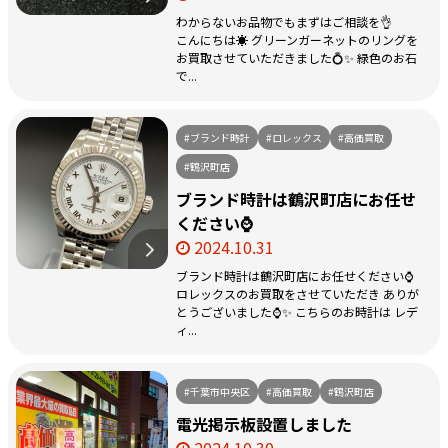
わからないお品物でもまずはご相談を👌
こんにちは☀️ グリーンガーネットのリングを
お買取させていただきました💍✨ 緑色のお石
で...
#ブランド時計
#ロレックス
#高価買取
#鶴沢町店
ブランド時計は鶴沢町店にお任せ
ください⌚
2024.10.31
ブランド時計は鶴沢町店にお任せください⌚
ロレックスのお買取をさせていただき ありが
とうございました⌚️✨ こちらのお時計は レデ
ィ...
#千葉市中央区
#高価買取
#鶴沢町店
電光掲示板設置しました
2024.10.30