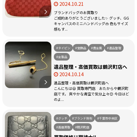
2024.10.21
ブランドバッグのお買取り
ご成約ありがとうございました✨ グッチ、GG
キャンバスのミニハンドバッグ👜 色もサイズ
感もす...
#タイピン
#宝飾品
#貴金属
#遺品整理
#金製品
遺品整理・高価買取は鶴沢町店へ
2024.10.14
遺品整理・高価買取は鶴沢町店へ
こんにちは😃 買取専門店 おたからや鶴沢町
店です。 爽やかな青空で気分上々😊 今日はど
のよ...
#グッチ
#ブランド財布
#千葉市中央区
#高価買取
#鶴沢町店
買取価格に期待大‼