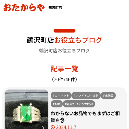
鶴沢町店
鶴沢町店
お役立ちブログ
鶴沢町店お役立ちブログ
記事一覧
（20件/46件）
#ガーネット
#ホワイトゴールド
#宝飾品
#指輪
#査定だけでも大歓迎
わからないお品物でもまずはご相
談を👌
2024.11.7