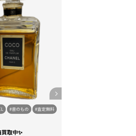
EL
#昔のもの
#査定無料
価買取中✨