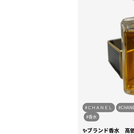
#ＣＨＡＮＥＬ
#CHAN
#香水
✨ブランド香水 高