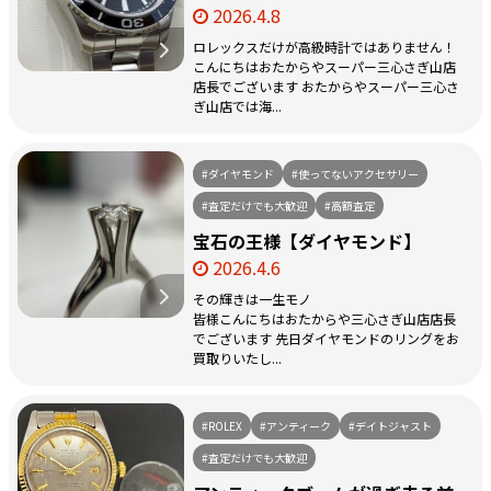
2026.4.8
ロレックスだけが高級時計ではありません！
こんにちはおたからやスーパー三心さぎ山店
店長でございます おたからやスーパー三心さ
ぎ山店では海...
#ダイヤモンド
#使ってないアクセサリー
#査定だけでも大歓迎
#高額査定
宝石の王様【ダイヤモンド】
2026.4.6
その輝きは一生モノ
皆様こんにちはおたからや三心さぎ山店店長
でございます 先日ダイヤモンドのリングをお
買取りいたし...
#ROLEX
#アンティーク
#デイトジャスト
#査定だけでも大歓迎