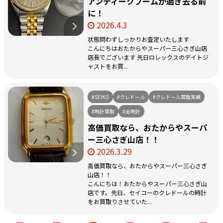
アンティークブームが過ぎ去る前
に！
2026.4.3
状態問わずしっかりお査定いたします
こんにちはおたからやスーパー三心さぎ山店
店長でございます 先日ロレックスのデイトジ
ャストをお買...
#SEIKO
#クレドール
#クレドール買取実績
#時計買取
#金時計
高価買取なら、おたからやスーパ
ー三心さぎ山店！！
2026.3.29
高価買取なら、おたからやスーパー三心さぎ
山店！！
こんにちは！おたからやスーパー三心さぎ山
店です。先日、セイコーのクレドールの時計
をお買取りさせていた...