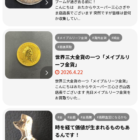
ブームが過ぎ去る前に！
こんにちは おたからやスーパー三心さぎや
ま店店長でございます 突然ですが皆様は昔何
か収集してい...
#メイプルリーフ金貨
#海外金貨
#純金
#高価買取
世界三大金貨の一つ「メイプルリ
ーフ金貨」
2026.4.22
世界三大金貨の一つ「メイプルリーフ金貨」
こんにちはおたからやスーパー三心さぎ山店
店長でございます 先日メイプルリーフ金貨を
お買取りいた...
#金
#金歯
#金高騰
#高額査定になるかも
時を経て価値が生まれるものもあ
るんです！