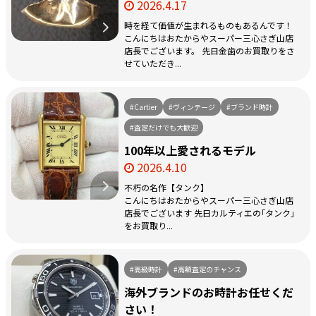
2026.4.17
時を経て価値が生まれるものもあるんです！
こんにちはおたからやスーパー三心さぎ山店
店長でございます。 先日金歯のお買取りをさ
せていただき...
#Cartier
#ヴィンテージ
#ブランド時計
#査定だけでも大歓迎
100年以上愛されるモデル
2026.4.10
不朽の名作【タンク】
こんにちはおたからやスーパー三心さぎ山店
店長でございます 先日カルティエの｢タンク｣
をお買取り...
#高級時計
#高額査定のチャンス
海外ブランドのお時計お任せくだ
さい！