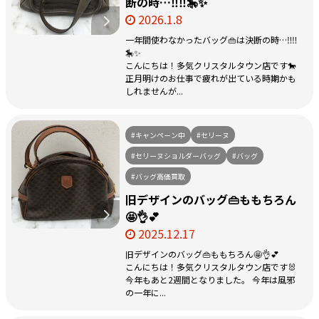
断の時…‼️‼️🎠✨
2026.1.8
一年間使わなかったバッグ👜は決断の時…‼️‼️
🎠✨
こんにちは！多気クリスタルタウン店です🐎
正月明けのお仕事で疲れが出ている時期かも
しれませんが...
#キャンペーン中
#セリーヌ
#セリーヌショルダーバッグ
#バッグ
#バッグ高価買取
旧デザインのバッグ👜ももちろん
🤩👌💕
2025.12.17
旧デザインのバッグ👜ももちろん🤩👌💕
こんにちは！多気クリスタルタウン店です🐰
今年もあと2週間となりました。 今年は風邪
の一年に...