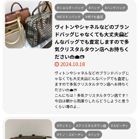
#ショルダーバッグ
#バッグ
#ハンドバッグ
#ボストンバッグ
#何でも査定
ヴィトンやシャネルなどのブラン
ドバッグじゃなくても大丈夫🤗ど
んなバッグでも査定しますので多
気クリスタルタウン店へお持ちく
ださい👜💼👝
2024.10.18
ヴィトンやシャネルなどのブランドバッグじ
ゃなくても大丈夫🤗どんなバッグでも査定し
ますので多気クリスタルタウン店へお持ちく
ださい👜💼👝
こんにちは！多気クリスタルタウン店です！
今日は朝から雨漏りしたらどうしようと思う
くらい滝のよ...
#ヴィトン
#クリスタルタウン店
#スピーディ
#ナノ・スピーディ
#バッグ